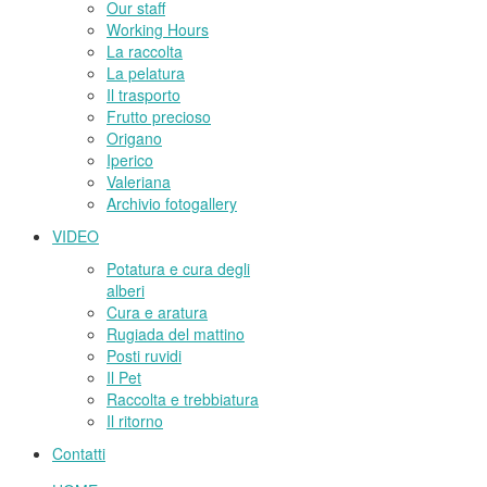
Our staff
Working Hours
La raccolta
La pelatura
Il trasporto
Frutto precioso
Origano
Iperico
Valeriana
Archivio fotogallery
VIDEO
Potatura e cura degli
alberi
Cura e aratura
Rugiada del mattino
Posti ruvidi
Il Pet
Raccolta e trebbiatura
Il ritorno
Contatti