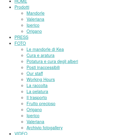
HOME
Prodotti
Mandorle
Valeriana
Iperico
Origano
PRESS
FOTO
Le mandorle di Kea
Cura e aratura
Potatura e cura degli alberi
Posti inaccessibili
Our staff
Working Hours
La raccolta
La pelatura
Il trasporto
Frutto precioso
Origano
Iperico
Valeriana
Archivio fotogallery
VIDEO