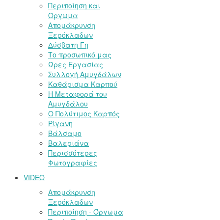
Περιποίηση και
Όργωμα
Απομάκρυνση
Ξερόκλαδων
Δύσβατη Γη
Το προσωπικό μας
Ώρες Εργασίας
Συλλογή Αμυγδάλων
Καθάρισμα Καρπού
Η Μεταφορά του
Αμυγδάλου
Ο Πολύτιμος Καρπός
Ρίγανη
Βάλσαμο
Βαλεριάνα
Περισσότερες
Φωτογραφίες
VIDEO
Απομάκρυνση
Ξερόκλαδων
Περιποίηση - Όργωμα