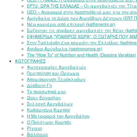
ΕΡΤ2- ΩΡΑ ΤΗΣ ΕΛΛΑΔΑΣ – Οι αμυγδαλιές της Τζια
GEO – Αναφορά στην προσπάθειά μας για την άνυ
Αμύγδαλα το Δώρο των Αιωνόβιων Δέντρων (ERT
Νέα καριέρα από επιλογή (kathimerini.gr)
Σώζοντας τις άνυδρες αμυγδαλιές της Κέας (kathime
ΕΦΗΜΕΡΙΔΑ "ΥΠΑΙΘΡΟΣ ΧΩΡΑ": Ο ΞΩΤΑΡΗΣ ΠΟΥ ΑΝ
Στην Ταϋλάνδη ένα κομμάτι της Ελλάδας (kathimeri
Άνυδρα Αμύγδαλα (gastronomos.gr)
The "How To" of Nutrition and Health (Despina Varaklas)
ΦΩΤΟΓΡΑΦΙΕΣ
Φωτογραφίες Αμυγδαλιών
Περιποίηση και Όργωμα
Απομάκρυνση Ξερόκλαδων
Δύσβατη Γη
Το προσωπικό μας
Ώρες Εργασίας
Συλλογή Αμυγδάλων
Καθάρισμα Καρπού
Η Μεταφορά του Αμυγδάλου
Ο Πολύτιμος Καρπός
Ρίγανη
Βάλσαμο