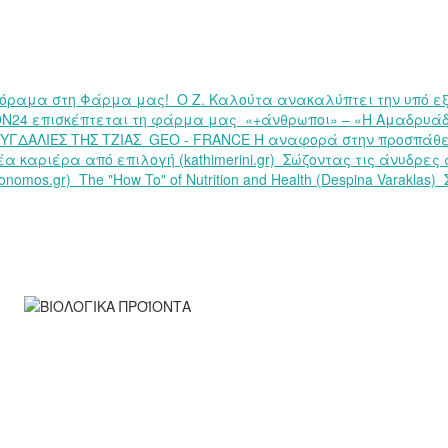
νόραμα στη Φάρμα μας!
Ο Ζ. Καλούτα ανακαλύπτει την υπό 
ION24 επισκέπτεται τη φάρμα μας
«+άνθρωποι» – «Η Αμαδρυάδ
ΜΥΓΔΑΛΙΕΣ ΤΗΣ ΤΖΙΑΣ
GEO - FRANCE Η αναφορά στην προσπάθει
έα καριέρα από επιλογή (kathimerini.gr)
Σώζοντας τις άνυδρες α
onomos.gr)
The "How To" of Nutrition and Health (Despina Varaklas)