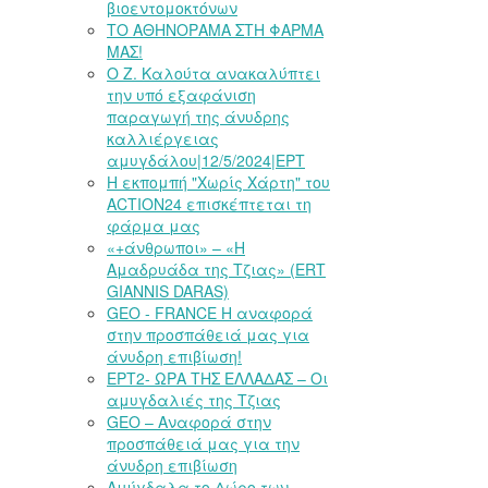
βιοεντομοκτόνων
ΤΟ ΑΘΗΝΟΡΑΜΑ ΣΤΗ ΦΑΡΜΑ
ΜΑΣ!
Ο Ζ. Καλούτα ανακαλύπτει
την υπό εξαφάνιση
παραγωγή της άνυδρης
καλλιέργειας
αμυγδάλου|12/5/2024|ΕΡΤ
Η εκπομπή "Χωρίς Χάρτη" του
ACTION24 επισκέπτεται τη
φάρμα μας
«+άνθρωποι» – «Η
Αμαδρυάδα της Τζιας» (ERT
GIANNIS DARAS)
GEO - FRANCE Η αναφορά
στην προσπάθειά μας για
άνυδρη επιβίωση!
ΕΡΤ2- ΩΡΑ ΤΗΣ ΕΛΛΑΔΑΣ – Οι
αμυγδαλιές της Τζιας
GEO – Αναφορά στην
προσπάθειά μας για την
άνυδρη επιβίωση
Αμύγδαλα το Δώρο των