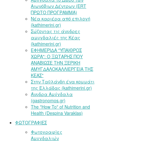
Αιωνόβιων Δέντρων (ERT
ΠΡΩΤΟ ΠΡΟΓΡΑΜΜΑ)
Νέα καριέρα από επιλογή
(kathimerini.gr)
Σώζοντας τις άνυδρες
αμυγδαλιές της Κέας
(kathimerini.gr)
ΕΦΗΜΕΡΙΔΑ "ΥΠΑΙΘΡΟΣ
ΧΩΡΑ": Ο ΞΩΤΑΡΗΣ ΠΟΥ
ΑΝΑΒΙΩΣΕ ΤΗΝ ΞΕΡΙΚΗ
ΑΜΥΓΔΑΛΟΚΑΛΛΙΕΡΓΕΙΑ ΤΗΣ
ΚΕΑΣ"
Στην Ταϋλάνδη ένα κομμάτι
της Ελλάδας (kathimerini.gr)
Άνυδρα Αμύγδαλα
(gastronomos.gr)
The "How To" of Nutrition and
Health (Despina Varaklas)
ΦΩΤΟΓΡΑΦΙΕΣ
Φωτογραφίες
Αμυγδαλιών