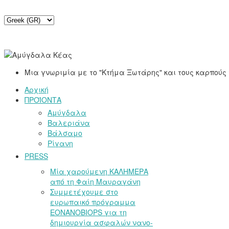
Μια γνωριμία με το "Κτήμα Ξωτάρης" και τους καρπούς τ
Αρχική
ΠΡΟΪΟΝΤΑ
Αμύγδαλα
Βαλεριάνα
Βάλσαμο
Ρίγανη
PRESS
Μία χαρούμενη ΚΑΛΗΜΕΡΑ
από τη Φαίη Μαυραγάνη
Συμμετέχουμε στο
ευρωπαικό πρόγραμμα
EONANOBIOPS για τη
δημιουργία ασφαλών νανο-