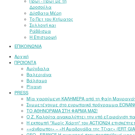
Πρωί - Πρωί με τη
Δροσούλα
Δύσβατα Μέρη
Το Πετ του Κτήματος
Συλλογή και
Ράβδισμα
Η Επιστροφή
ΕΠΙΚΟΙΝΩΝΙΑ
Αρχική
ΠΡΟΪΟΝΤΑ
Αμύγδαλα
Βαλεριάνα
Βάλσαμο
Ρίγανη
PRESS
Μία χαρούμενη ΚΑΛΗΜΕΡΑ από τη Φαίη Μαυραγά
Συμμετέχουμε στο ευρωπαικό πρόγραμμα EONANO
ΤΟ ΑΘΗΝΟΡΑΜΑ ΣΤΗ ΦΑΡΜΑ ΜΑΣ!
Ο Ζ. Καλούτα ανακαλύπτει την υπό εξαφάνιση π
Η εκπομπή "Χωρίς Χάρτη" του ACTION24 επισκέπτ
«+άνθρωποι» – «Η Αμαδρυάδα της Τζιας» (ERT GI
GEO - FRANCE Η αναφορά στην προσπάθειά μας γ