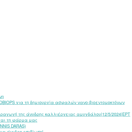
νη
BIOPS για τη δημιουργία ασφαλών νανο-βιοεντομοκτόνων
αραγωγή της άνυδρης καλλιέργειας αμυγδάλου|12/5/2024|ΕΡΤ
εται τη φάρμα μας
ANNIS DARAS)
ια άνυδρη επιβίωση!