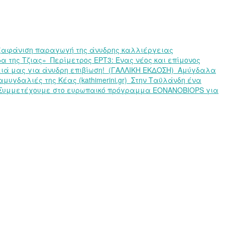
εξαφάνιση παραγωγή της άνυδρης καλλιέργειας
α της Τζιας»
Περίμετρος ΕΡΤ3: Ένας νέος και επίμονος
ά μας για άνυδρη επιβίωση!
(ΓΑΛΛΙΚΗ ΕΚΔΟΣΗ)
Αμύγδαλα
μυγδαλιές της Κέας (kathimerini.gr)
Στην Ταϋλάνδη ένα
Συμμετέχουμε στο ευρωπαικό πρόγραμμα EONANOBIOPS για