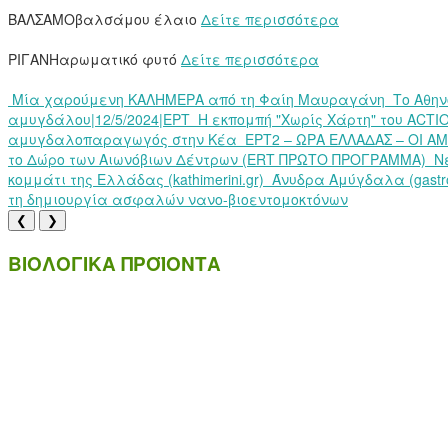
ΒΑΛΣΑΜΟ
βαλσάμου έλαιο
Δείτε περισσότερα
ΡΙΓΑΝΗ
αρωματικό φυτό
Δείτε περισσότερα
Μία χαρούμενη ΚΑΛΗΜΕΡΑ από τη Φαίη Μαυραγάνη
Το Αθη
αμυγδάλου|12/5/2024|ΕΡΤ
Η εκπομπή "Χωρίς Χάρτη" του ACT
αμυγδαλοπαραγωγός στην Κέα
ΕΡΤ2 – ΩΡΑ ΕΛΛΑΔΑΣ – ΟΙ Α
το Δώρο των Αιωνόβιων Δέντρων (ERT ΠΡΩΤΟ ΠΡΟΓΡΑΜΜΑ)
Ν
κομμάτι της Ελλάδας (kathimerini.gr)
Άνυδρα Αμύγδαλα (gastr
τη δημιουργία ασφαλών νανο-βιοεντομοκτόνων
❮
❯
ΒΙΟΛΟΓΙΚΑ ΠΡΟΪΟΝΤΑ